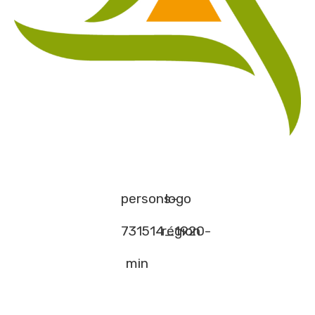
persons-
logo
731514_1920-
région
min