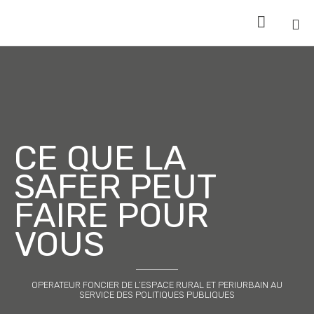

Sk
to
co
CE QUE LA
SAFER PEUT
FAIRE POUR
VOUS
OPERATEUR FONCIER DE L’ESPACE RURAL ET PERIURBAIN AU
SERVICE DES POLITIQUES PUBLIQUES