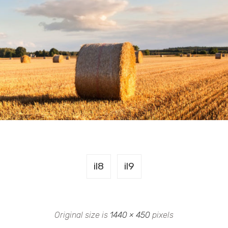
il8
il9
Original size is
1440 × 450
pixels