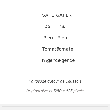
SAFER
SAFER
06.
13.
Bleu
Bleu
Tomate
Tomate
l'Agence
l'Agence
Payasage autour de Caussols
Original size is
1280 × 633
pixels