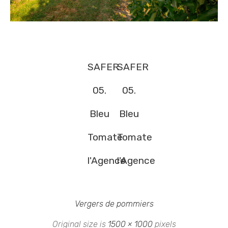
SAFER
SAFER
05.
05.
Bleu
Bleu
Tomate
Tomate
l'Agence
l'Agence
Vergers de pommiers
Original size is
1500 × 1000
pixels