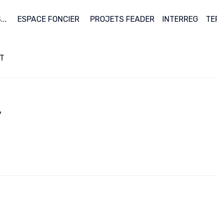
..
ESPACE FONCIER
PROJETS FEADER
INTERREG
TE
T
T