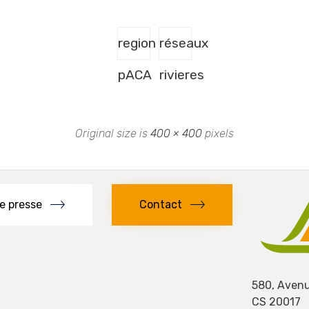
region
réseaux
pACA
rivieres
Original size is
400 × 400
pixels
e presse
Contact
580, Avenu
CS 20017