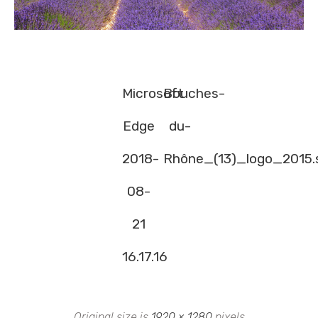
Microsoft
Bouches-
Edge
du-
2018-
Rhône_(13)_logo_2015.
08-
21
16.17.16
Original size is
1920 × 1280
pixels