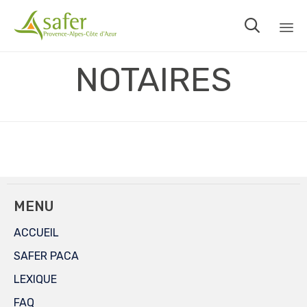

Sk
NOTAIRES
to
co
MENU
ACCUEIL
SAFER PACA
LEXIQUE
FAQ