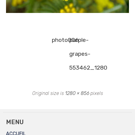
photo006
purple-
grapes-
553462_1280
Original size is
1280 × 856
pixels
MENU
ACCUEIL