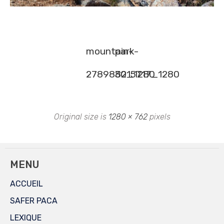
mountain-
park-
2789882_1280
3015717_1280
Original size is
1280 × 762
pixels
MENU
ACCUEIL
SAFER PACA
LEXIQUE