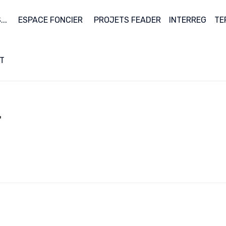
..
ESPACE FONCIER
PROJETS FEADER
INTERREG
TE
T
T