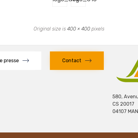
Original size is
400 × 400
pixels
e presse
Contact
580, Avenu
CS 20017
04107 MA