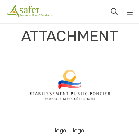

Sk
ATTACHMENT
to
co
logo
logo