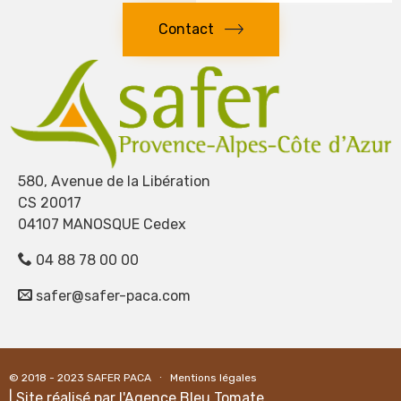
Contact
580, Avenue de la Libération
CS 20017
04107 MANOSQUE Cedex
04 88 78 00 00
safer@safer-paca.com
© 2018 - 2023
SAFER PACA
∙
Mentions légales
| Site réalisé par l'
Agence Bleu Tomate