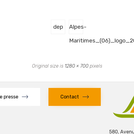
dep
Alpes-
Maritimes_(06)_logo_2
Original size is
1280 × 700
pixels
e presse
Contact
580, Avenu